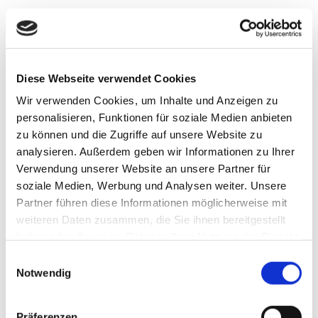
Diese Webseite verwendet Cookies
Wir verwenden Cookies, um Inhalte und Anzeigen zu
personalisieren, Funktionen für soziale Medien anbieten
zu können und die Zugriffe auf unsere Website zu
analysieren. Außerdem geben wir Informationen zu Ihrer
Verwendung unserer Website an unsere Partner für
soziale Medien, Werbung und Analysen weiter. Unsere
Partner führen diese Informationen möglicherweise mit
weiteren Daten zusammen, die Sie ihnen bereitgestellt
haben oder die sie im Rahmen Ihrer Nutzung der Dienste
Heilpraktikerin für Osteopathie
gesammelt haben.
Einwilligungsauswahl
für Kinder & Erwachsene
Notwendig
Bettina Gebhardt M.Sc. Heilpraktikerin
Präferenzen