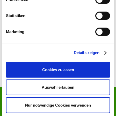
Langerwischer Strasse 2A
14552 Michendorf
Statistiken
Marketing
Praxiszeiten
Mo. - Fr. nach telefonischer Vereinbarung
Direkt zur Online-Buchung
Details zeigen
info@osteopathie-michendorf.de
Cookies zulassen
Auswahl erlauben
Nur notwendige Cookies verwenden